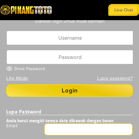
uran online terpercaya yang menghadirkan berbagai permaina
Live Chat
Silahkan login untuk mulai bermain
Show Password
Lite Mode
Lupa password?
Login
Lupa Password
Anda harus mengisi semua data dibawah dengan benar.
Email